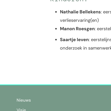
Nathalie Bellekens
: eer
verlieservaring(en)
Manon Roesgen
: eerst
Saartje Ieven
: eersteli
onderzoek in samenwerk
Nieuws
Visie