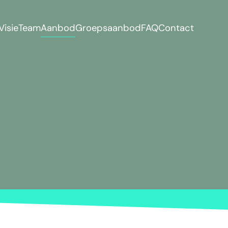
Visie
Team
Aanbod
Groepsaanbod
FAQ
Contact