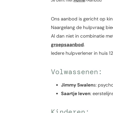
Je bent hier:
Home
>
Aanbod
Ons aanbod is gericht op ki
Naargelang de hulpvraag biede
Al dan niet in combinatie me
groepsaanbod
.
Iedere hulpverlener in huis 12 
Volwassenen:
Jimmy Swalen
s: psych
Saartje Ieven
: eerstelij
Kinderen: